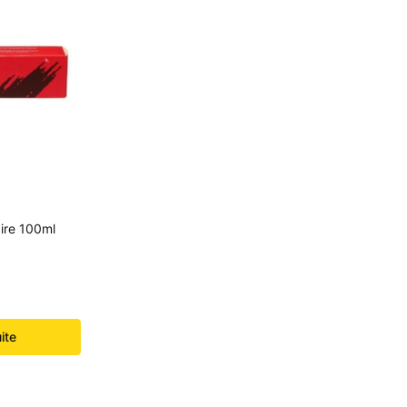
aire 100ml
uite