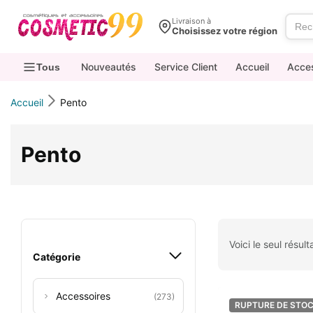
contenu
Livraison à
Choisissez votre région
Nouveautés
Service Client
Accueil
Acce
Tous
Accueil
Pento
Pento
Voici le seul résult
Catégorie
Accessoires
(273)
RUPTURE DE STO