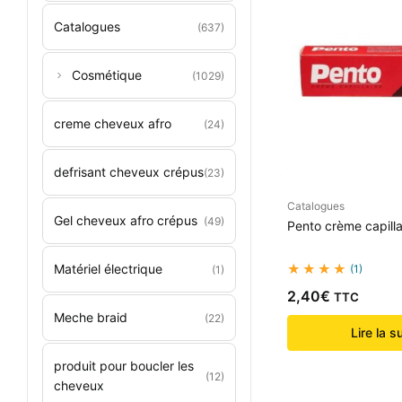
Catalogues
(637)
Cosmétique
(1029)
creme cheveux afro
(24)
defrisant cheveux crépus
(23)
Catalogues
Gel cheveux afro crépus
(49)
Pento crème capill
Matériel électrique
(1)
(1)
2,40
€
TTC
Meche braid
(22)
Lire la s
produit pour boucler les
(12)
cheveux