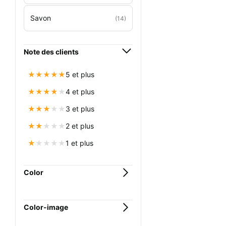
Savon
(14)
Note des clients
★
★
★
★
★
5 et plus
★
★
★
★
★
4 et plus
★
★
★
★
★
3 et plus
★
★
★
★
★
2 et plus
★
★
★
★
★
1 et plus
Color
Color-image