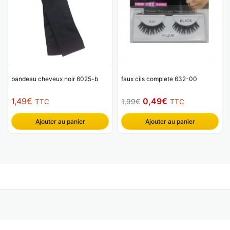
bandeau cheveux noir 6025-b
faux cils complete 632-00
Le
Le
1,49
€
0,49
€
1,99
€
TTC
TTC
prix
prix
Ajouter au panier
Ajouter au panier
initial
actuel
était :
est :
1,99€.
0,49€.