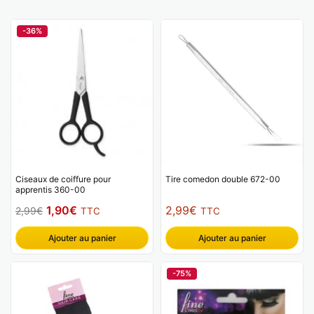
-36%
Ciseaux de coiffure pour
Tire comedon double 672-00
apprentis 360-00
Le
Le
1,90
€
2,99
€
2,99
€
TTC
TTC
prix
prix
Ajouter au panier
Ajouter au panier
initial
actuel
était :
est :
-75%
2,99€.
1,90€.