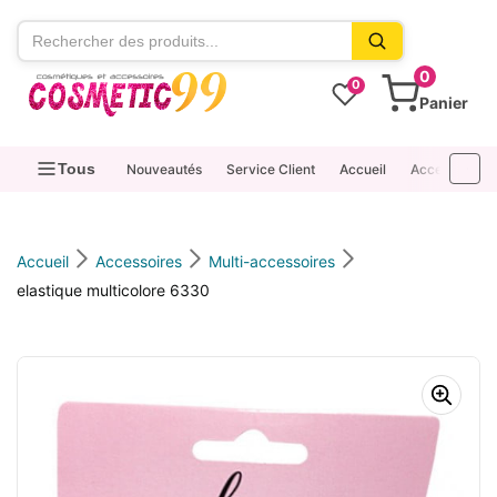
contenu
0
0
Panier
Tous
Nouveautés
Service Client
Accueil
Accessoires
Accueil
Accessoires
Multi-accessoires
elastique multicolore 6330