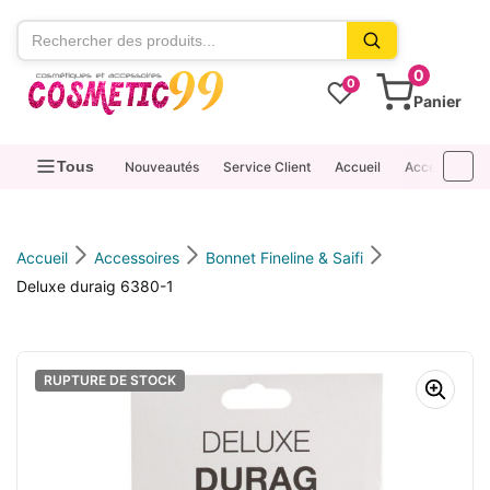
contenu
0
0
Panier
Tous
Nouveautés
Service Client
Accueil
Accessoires
Accueil
Accessoires
Bonnet Fineline & Saifi
Deluxe duraig 6380-1
RUPTURE DE STOCK