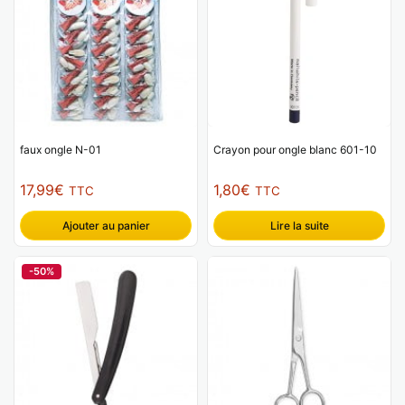
faux ongle N-01
Crayon pour ongle blanc 601-10
17,99
€
1,80
€
TTC
TTC
Ajouter au panier
Lire la suite
-50%