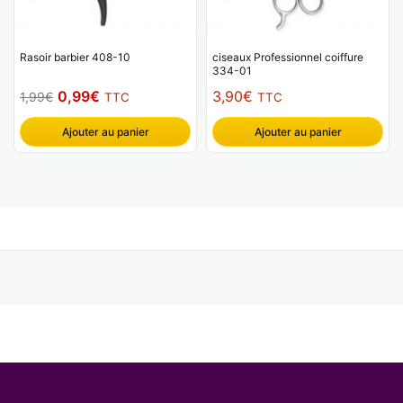
Rasoir barbier 408-10
ciseaux Professionnel coiffure
334-01
Le
Le
0,99
€
3,90
€
1,99
€
TTC
TTC
prix
prix
Ajouter au panier
Ajouter au panier
initial
actuel
était :
est :
1,99€.
0,99€.