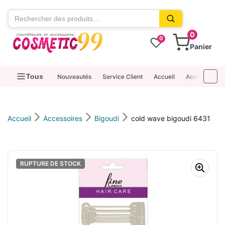
contenu
0
0
Panier
Tous
Nouveautés
Service Client
Accueil
Accessoires
Accueil
Accessoires
Bigoudi
cold wave bigoudi 6431
RUPTURE DE STOCK