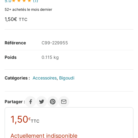
5.0
(1)
52+ achetés le mois dernier
1,50
€
TTC
Référence
C99-229955
Poids
0.115 kg
Catégories :
Accessoires
,
Bigoudi
Partager :
1,50
€
TTC
Actuellement indisponible