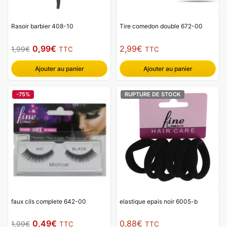
Rasoir barbier 408-10
Tire comedon double 672-00
Le
Le
0,99
€
2,99
€
1,99
€
TTC
TTC
prix
prix
Ajouter au panier
Ajouter au panier
initial
actuel
était :
est :
-75%
RUPTURE DE STOCK
1,99€.
0,99€.
faux cils complete 642-00
elastique epais noir 6005-b
Le
Le
0,49
€
0,88
€
1,99
€
TTC
TTC