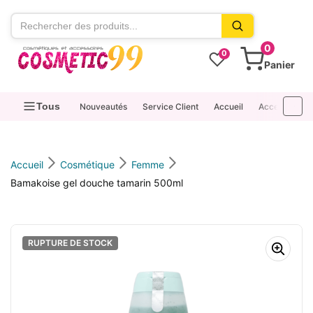
contenu
0
0
Panier
Tous
Nouveautés
Service Client
Accueil
Accessoires
Accueil
Cosmétique
Femme
Bamakoise gel douche tamarin 500ml
RUPTURE DE STOCK