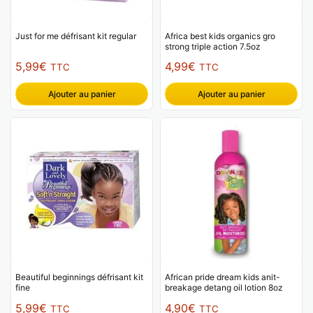
Just for me défrisant kit regular
Africa best kids organics gro
strong triple action 7.5oz
5,99
€
4,99
€
TTC
TTC
Ajouter au panier
Ajouter au panier
Beautiful beginnings défrisant kit
African pride dream kids anit-
fine
breakage detang oil lotion 8oz
5,99
€
4,90
€
TTC
TTC