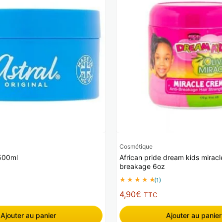
Cosmétique
500ml
African pride dream kids miracl
breakage 6oz
(1)
4,90
€
TTC
Ajouter au panier
Ajouter au panier