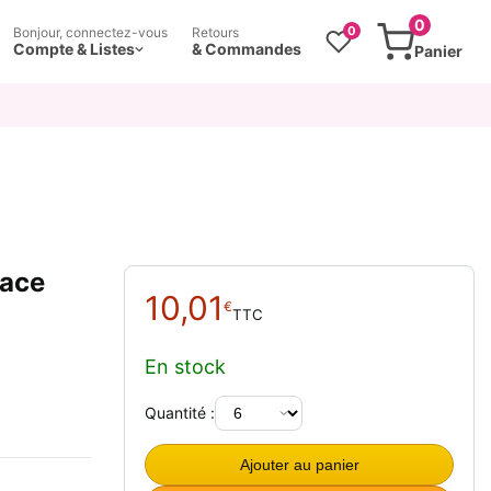
0
0
Bonjour, connectez-vous
Retours
Compte & Listes
& Commandes
Panier
Lace
10,01
€
TTC
En stock
Quantité :
Ajouter au panier