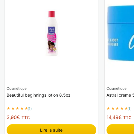
Cosmétique
Cosmétique
Beautiful beginnings lotion 8.5oz
Astral creme 
(1)
(1)
3,90
€
14,49
€
TTC
TTC
Lire la suite