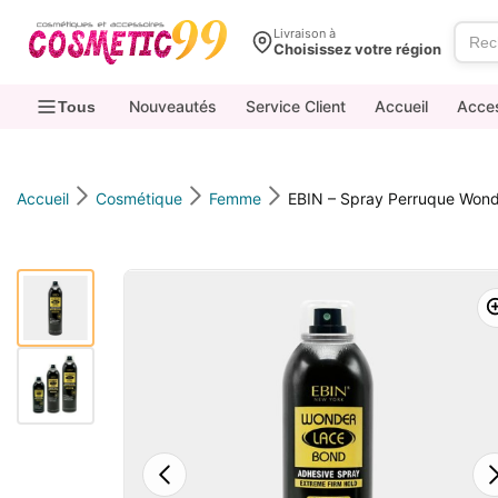
contenu
Livraison à
Choisissez votre région
Nouveautés
Service Client
Accueil
Acce
Tous
Accueil
Cosmétique
Femme
EBIN – Spray Perruque Won