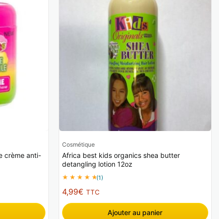
Cosmétique
e crème anti-
Africa best kids organics shea butter
detangling lotion 12oz
(1)
4,99
€
TTC
Ajouter au panier