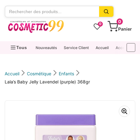
contenu
0
0
Panier
Tous
Nouveautés
Service Client
Accueil
Accessoires
Accueil
Cosmétique
Enfants
Lala’s Baby Jelly Lavendel (purple) 368gr