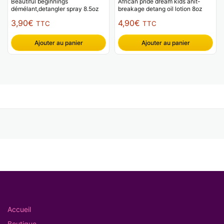
Beautiful beginnings
African pride dream kids anit-
démélant,detangler spray 8.5oz
breakage detang oil lotion 8oz
3,90
€
4,90
€
TTC
TTC
Ajouter au panier
Ajouter au panier
Accueil
Boutique