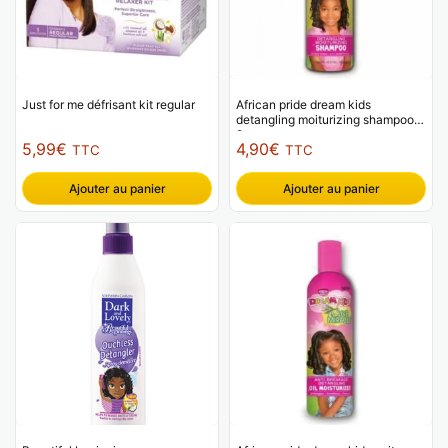
Just for me défrisant kit regular
African pride dream kids
detangling moiturizing shampoo
8oz
5,99
€
4,90
€
TTC
TTC
Ajouter au panier
Ajouter au panier