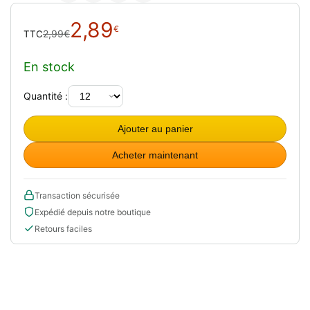
Le
Le
2,89
€
2,99
€
TTC
prix
prix
initial
actuel
En stock
était :
est :
2,99€.
2,89€.
Quantité :
Ajouter au panier
Acheter maintenant
Transaction sécurisée
Expédié depuis notre boutique
Retours faciles