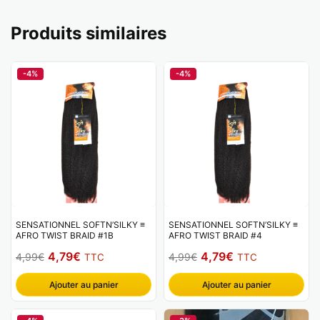
Produits similaires
-4%
-4%
SENSATIONNEL SOFTN’SILKY ≡
SENSATIONNEL SOFTN’SILKY ≡
AFRO TWIST BRAID #1B
AFRO TWIST BRAID #4
Le
Le
Le
Le
4,79
€
4,79
€
4,99
€
4,99
€
TTC
TTC
prix
prix
prix
prix
Ajouter au panier
Ajouter au panier
initial
actuel
initial
actuel
était :
est :
était :
est :