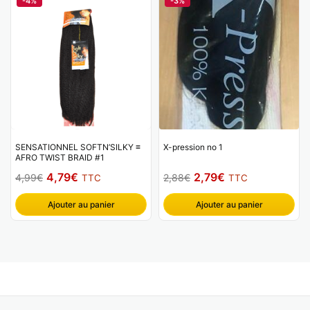
-4%
-3%
4,99€.
4,79€.
4,99€.
4,79€.
SENSATIONNEL SOFTN’SILKY ≡
X-pression no 1
AFRO TWIST BRAID #1
Le
Le
Le
Le
4,79
€
2,79
€
4,99
€
2,88
€
TTC
TTC
prix
prix
prix
prix
Ajouter au panier
Ajouter au panier
initial
actuel
initial
actuel
était :
est :
était :
est :
4,99€.
4,79€.
2,88€.
2,79€.