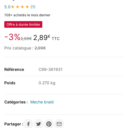
5.0
(1)
108+ achetés le mois dernier
Offre à durée limitée
-3%
Le
Le
2,89
€
2,99
€
TTC
prix
prix
Prix catalogue :
2,99
€
initial
actuel
était :
est :
2,99€.
2,89€.
Référence
C99-361931
Poids
0.270 kg
Catégories :
Meche braid
Partager :