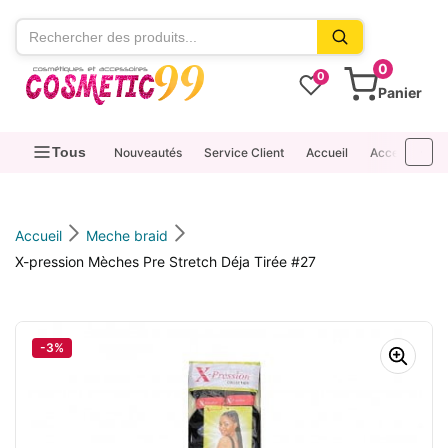
contenu
0
0
Panier
Tous
Nouveautés
Service Client
Accueil
Accessoires
Accueil
Meche braid
X-pression Mèches Pre Stretch Déja Tirée #27
-3%