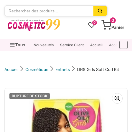
contenu
0
0
Panier
Tous
Nouveautés
Service Client
Accueil
Accessoires
Accueil
Cosmétique
Enfants
ORS Girls Soft Curl Kit
RUPTURE DE STOCK