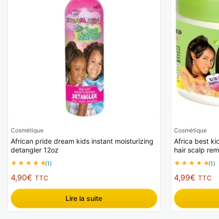
Cosmétique
Cosmétique
African pride dream kids instant moisturizing
Africa best ki
detangler 12oz
hair scalp re
(1)
(1)
4,90
€
4,99
€
TTC
TTC
Lire la suite