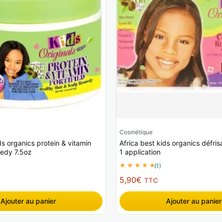
Cosmétique
ds organics protein & vitamin
Africa best kids organics défris
medy 7.5oz
1 application
(1)
5,90
€
TTC
Ajouter au panier
Ajouter au panier