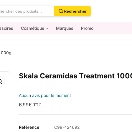
Rechercher
ssoires
Cosmétique
Marques
Promo
 1000g
Skala Ceramidas Treatment 100
Aucun avis pour le moment
6,99
€
TTC
Référence
C99-424692