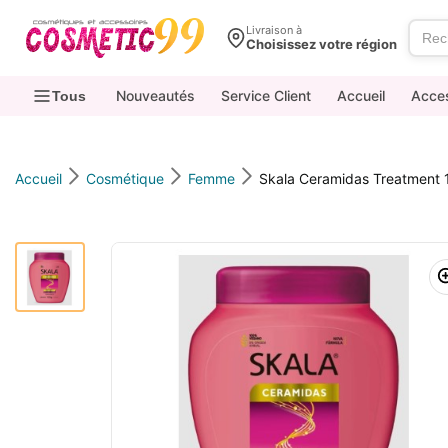
contenu
Livraison à
Choisissez votre région
Nouveautés
Service Client
Accueil
Acce
Tous
Accueil
Cosmétique
Femme
Skala Ceramidas Treatment