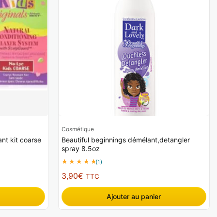
Cosmétique
ant kit coarse
Beautiful beginnings démélant,detangler
spray 8.5oz
(1)
3,90
€
TTC
Ajouter au panier