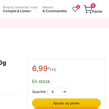
0
0
Bonjour, connectez-vous
Retours
Compte & Listes
& Commandes
Panier
0g
6,99
€
TTC
En stock
Quantité :
Ajouter au panier