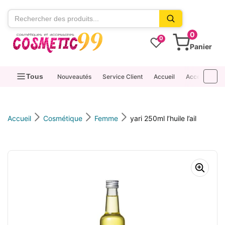
contenu
0
0
Panier
Tous
Nouveautés
Service Client
Accueil
Accessoires
Accueil
Cosmétique
Femme
yari 250ml l’huile l’ail