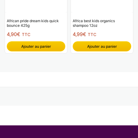
African pride dream kids quick
Africa best kids organics
bounce 425g
shampoo 12oz
4,90
€
4,99
€
TTC
TTC
Ajouter au panier
Ajouter au panier