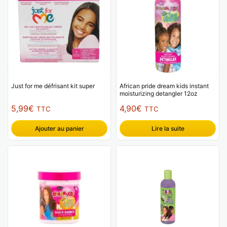
Just for me défrisant kit super
African pride dream kids instant
moisturizing detangler 12oz
5,99
€
4,90
€
TTC
TTC
Ajouter au panier
Lire la suite