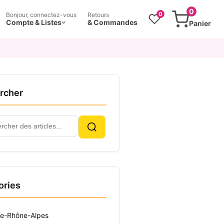
0
0
Bonjour, connectez-vous
Retours
Compte & Listes
& Commandes
Panier
rcher
cher
Rechercher
ories
e-Rhône-Alpes