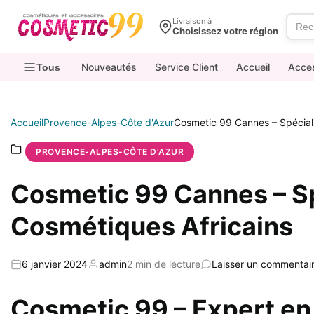
contenu
Livraison à
Choisissez votre région
Nouveautés
Service Client
Accueil
Acce
Tous
Accueil
Provence-Alpes-Côte d'Azur
Cosmetic 99 Cannes – Spéciali
PROVENCE-ALPES-CÔTE D'AZUR
Cosmetic 99 Cannes – Sp
Cosmétiques Africains
6 janvier 2024
admin
2 min de lecture
Laisser un commentai
Cosmetic 99 – Expert en