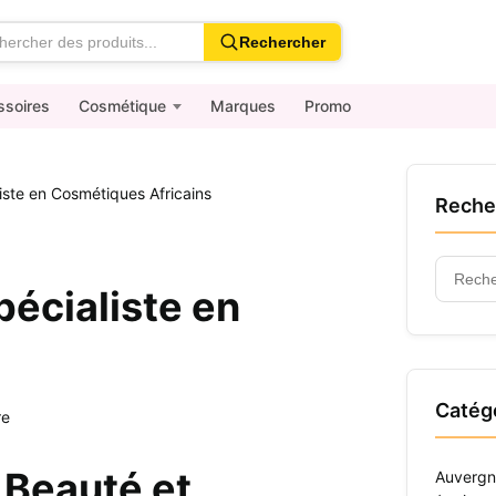
Rechercher
ssoires
Cosmétique
Marques
Promo
ste en Cosmétiques Africains
Reche
Recher
écialiste en
:
Catég
re
 Beauté et
Auvergn