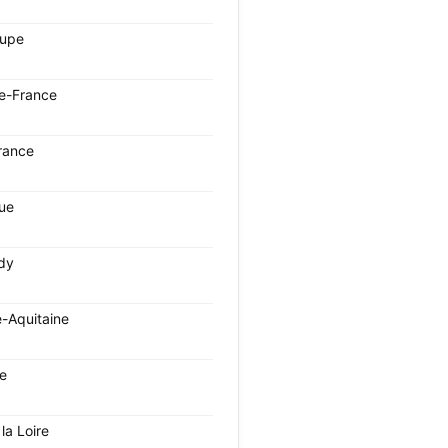
oupe
e-France
rance
que
dy
e-Aquitaine
ie
la Loire