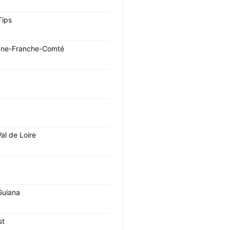
Tips
ne-Franche-Comté
al de Loire
Guiana
st