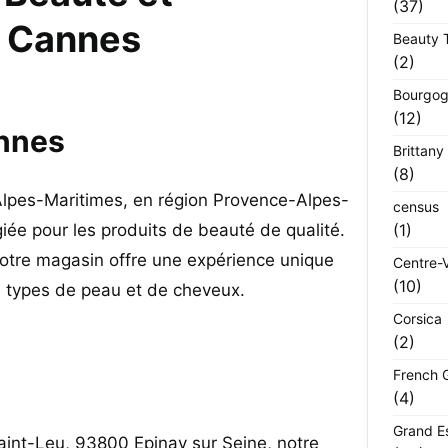
(37)
à Cannes
Beauty 
(2)
Bourgog
(12)
nnes
Brittany
(8)
lpes-Maritimes, en région Provence-Alpes-
census
giée pour les produits de beauté de qualité.
(1)
notre magasin offre une expérience unique
Centre-V
(10)
 types de peau et de cheveux.
Corsica
(2)
French 
(4)
Grand E
aint-Leu, 93800 Epinay sur Seine, notre