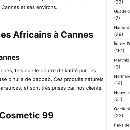
(22)
à Cannes et ses environs.
Guadel
(7)
Hauts-d
es Africains à Cannes
(39)
Île-de-F
(161)
Cannes
Martini
(3)
nes, tels que le beurre de karité pur, les
Norman
 base d’huile de baobab. Ces produits naturels
(14)
ratrices, et sont très prisés par nos clients.
Nouvell
(31)
Occitan
 Cosmetic 99
(23)
Pays de 