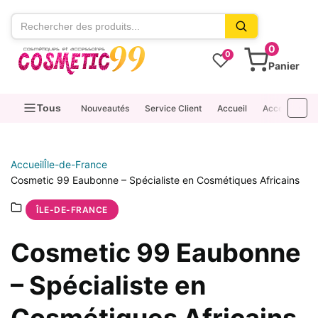
contenu
0
0
Panier
Tous
Nouveautés
Service Client
Accueil
Accessoires
Accueil
Île-de-France
Cosmetic 99 Eaubonne – Spécialiste en Cosmétiques Africains
ÎLE-DE-FRANCE
Cosmetic 99 Eaubonne
– Spécialiste en
Cosmétiques Africains