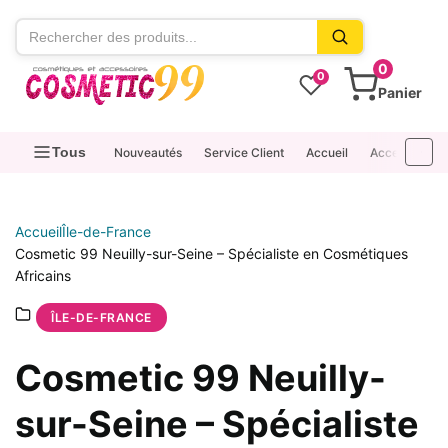
contenu
0
0
Panier
Tous
Nouveautés
Service Client
Accueil
Accessoires
Accueil
Île-de-France
Cosmetic 99 Neuilly-sur-Seine – Spécialiste en Cosmétiques
Africains
ÎLE-DE-FRANCE
Cosmetic 99 Neuilly-
sur-Seine – Spécialiste