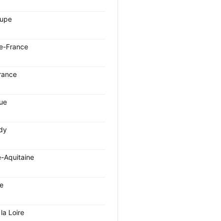
oupe
e-France
rance
que
dy
e-Aquitaine
ie
la Loire