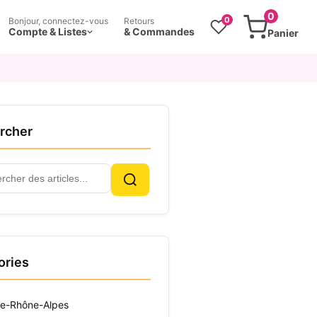
0
0
Bonjour, connectez-vous
Retours
Compte & Listes
& Commandes
Panier
rcher
cher
Rechercher
ories
e-Rhône-Alpes