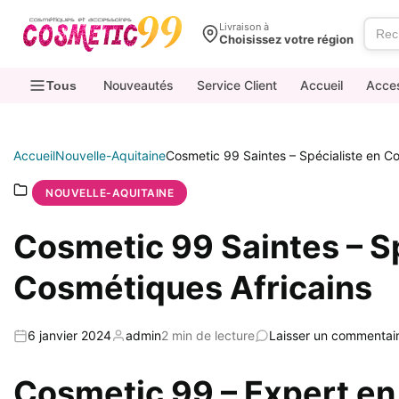
contenu
Livraison à
Choisissez votre région
Nouveautés
Service Client
Accueil
Acce
Tous
Accueil
Nouvelle-Aquitaine
Cosmetic 99 Saintes – Spécialiste en C
NOUVELLE-AQUITAINE
Cosmetic 99 Saintes – Sp
Cosmétiques Africains
6 janvier 2024
admin
2 min de lecture
Laisser un commentai
Cosmetic 99 – Expert en