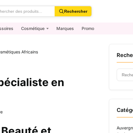
Rechercher
ssoires
Cosmétique
Marques
Promo
osmétiques Africains
Reche
Recher
écialiste en
:
Catég
re
 Beauté et
Auvergn