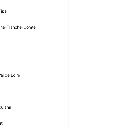
Tips
ne-Franche-Comté
al de Loire
Guiana
st