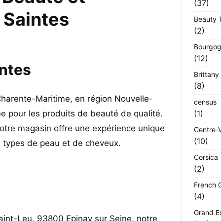
(37)
 Saintes
Beauty 
(2)
Bourgog
(12)
ntes
Brittany
(8)
harente-Maritime, en région Nouvelle-
census
ée pour les produits de beauté de qualité.
(1)
notre magasin offre une expérience unique
Centre-V
(10)
 types de peau et de cheveux.
Corsica
(2)
French 
(4)
Grand E
aint-Leu, 93800 Epinay sur Seine, notre