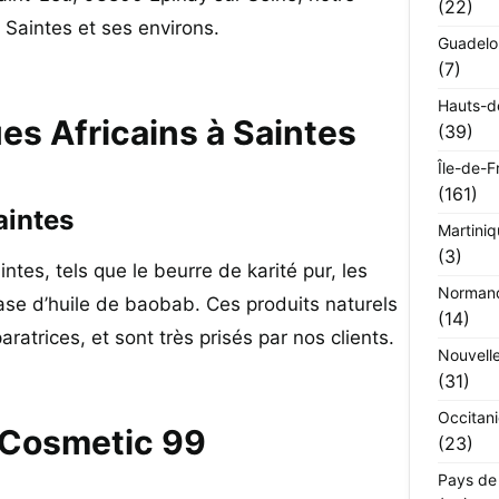
(22)
 Saintes et ses environs.
Guadel
(7)
Hauts-d
es Africains à Saintes
(39)
Île-de-F
(161)
aintes
Martini
(3)
tes, tels que le beurre de karité pur, les
Norman
 base d’huile de baobab. Ces produits naturels
(14)
ratrices, et sont très prisés par nos clients.
Nouvell
(31)
Occitan
 Cosmetic 99
(23)
Pays de 