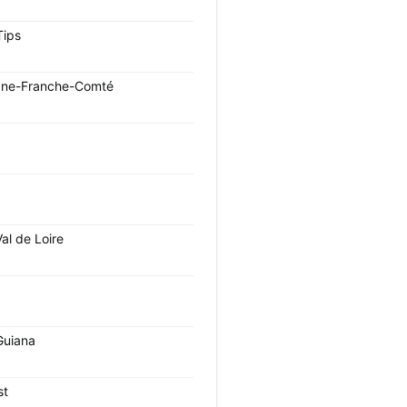
Tips
ne-Franche-Comté
al de Loire
Guiana
st