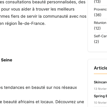
(13)
des consultations beauté personnalisées, des
pour vous aider à trouver les meilleurs
Provenc
(36)
mmes fiers de servir la communauté avec nos
Réunion
 en région Île-de-France.
(12)
Self-Ca
(2)
 Seine
Articl
Skincar
res tendances en beauté sur nos réseaux
13 févrie
Spring 
de beauté africains et locaux. Découvrez une
10 févrie