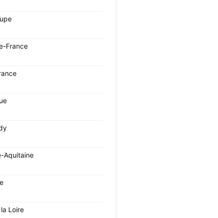
oupe
e-France
rance
que
dy
e-Aquitaine
ie
la Loire