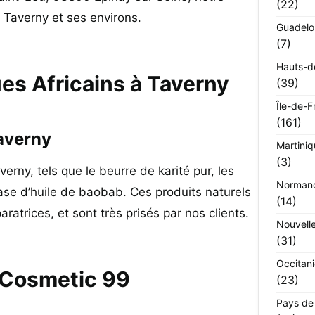
(22)
à Taverny et ses environs.
Guadel
(7)
Hauts-d
es Africains à Taverny
(39)
Île-de-F
(161)
Taverny
Martini
(3)
erny, tels que le beurre de karité pur, les
Norman
 base d’huile de baobab. Ces produits naturels
(14)
ratrices, et sont très prisés par nos clients.
Nouvell
(31)
Occitan
 Cosmetic 99
(23)
Pays de 