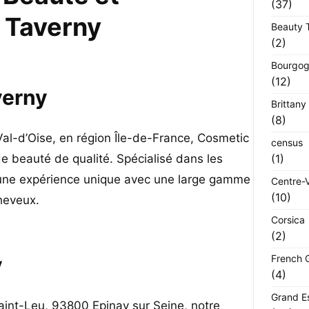
(37)
 Taverny
Beauty 
(2)
Bourgog
(12)
verny
Brittany
(8)
al-d’Oise, en région Île-de-France, Cosmetic
census
 de beauté de qualité. Spécialisé dans les
(1)
e une expérience unique avec une large gamme
Centre-V
(10)
heveux.
Corsica
(2)
y
French 
(4)
Grand E
aint-Leu, 93800 Epinay sur Seine, notre