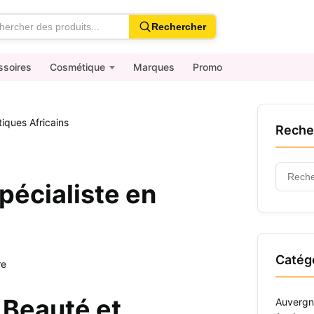
Rechercher
ssoires
Cosmétique
Marques
Promo
iques Africains
Reche
Recher
pécialiste en
:
Catég
re
 Beauté et
Auvergn