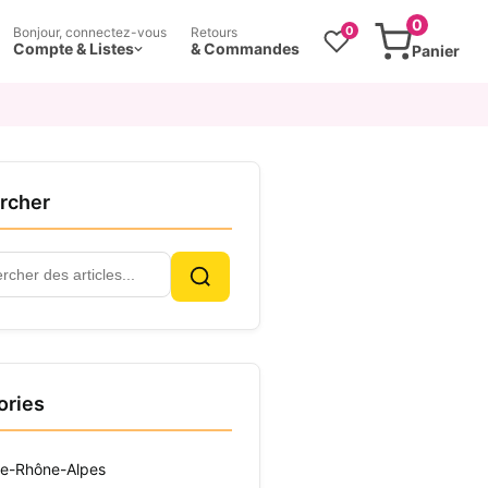
0
0
Bonjour, connectez-vous
Retours
Compte & Listes
& Commandes
Panier
rcher
cher
Rechercher
ories
e-Rhône-Alpes