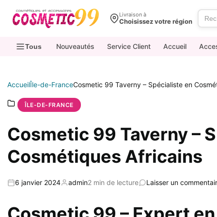
contenu
Livraison à
Choisissez votre région
Nouveautés
Service Client
Accueil
Acce
Tous
Accueil
Île-de-France
Cosmetic 99 Taverny – Spécialiste en Cosmét
ÎLE-DE-FRANCE
Cosmetic 99 Taverny – S
Cosmétiques Africains
6 janvier 2024
admin
2 min de lecture
Laisser un commentai
Cosmetic 99 – Expert en