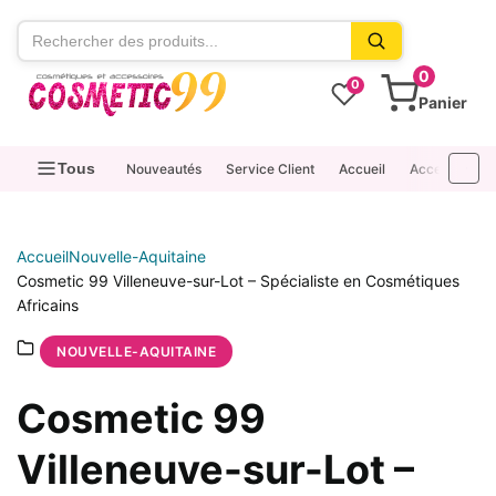
contenu
0
0
Panier
Tous
Nouveautés
Service Client
Accueil
Accessoires
Accueil
Nouvelle-Aquitaine
Cosmetic 99 Villeneuve-sur-Lot – Spécialiste en Cosmétiques
Africains
NOUVELLE-AQUITAINE
Cosmetic 99
Villeneuve-sur-Lot –